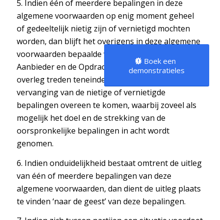
5. Indien één of meerdere bepalingen in deze
algemene voorwaarden op enig moment geheel
of gedeeltelijk nietig zijn of vernietigd mochten
worden, dan blijft het overigens in deze algemene
voorwaarden bepaalde volledig van toepassing.
Boek een
Aanbieder en de Opdrachtgever zullen dan in
demonstratieles
overleg treden teneinde nieuwe bepalingen ter
vervanging van de nietige of vernietigde
bepalingen overeen te komen, waarbij zoveel als
mogelijk het doel en de strekking van de
oorspronkelijke bepalingen in acht wordt
genomen.
6. Indien onduidelijkheid bestaat omtrent de uitleg
van één of meerdere bepalingen van deze
algemene voorwaarden, dan dient de uitleg plaats
te vinden ‘naar de geest’ van deze bepalingen.